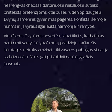
nes lengvas chaosas darbiniuose reikaluose suteiks
pretekstą pretenzijoms kitai pusei, rudeniop daugeliui
Dvynių asmeninis gyvenimas pagerės, konfliktai šeimoje
nurims ir įsivyraus ilgai laukta harmonija ir ramybė.
Vienišiems Dvyniams nevertėtų labai tikėtis, kad atsiras
nauji rimti santykiai, ypač metų pradžioje, tačiau šis
laikotarpis netruks amžinai – iki vasaros pabaigos situacija
stabilizuosis ir širdis gali prisipildyti naujais gražiais
jausmais.
P
P
2
r
0
O
e
2
S
v
2
T
i
m
N
o
.