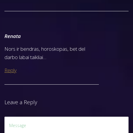
S
N
2
e
0
x
2
Renata
t
2
p
m
Nors ir bendras, horoskopas, bet del
o
.
darbo labai taikliai…
s
h
t
o
Reply
:
r
o
s
Leave a Reply
k
o
p
a