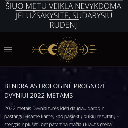
ŠIUO METU VEIKLA NEVYKDOMA.
JEI UŽSAKYSITE, SUDARYSIU
RUDENĮ.
S
S
k
k
i
i
p
p
BENDRA ASTROLOGINĖ PROGNOZĖ
t
t
o
o
DVYNIUI 2022 METAMS
n
c
2022 metais Dvyniai turės įdėti daugiau darbo ir
a
o
pastangų visame kame, kad pasiektų puikių rezultatų –
v
n
stengtis ir plušėti, bet patartina mažiau kliautis greitai
i
t