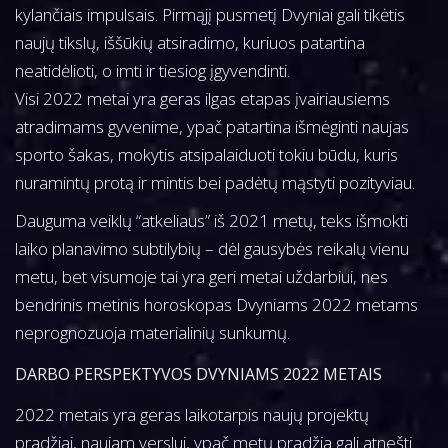
kylančiais impulsais. Pirmąjį pusmetį Dvyniai gali tikėtis
g
e
naujų tikslų, iššūkių atsiradimo, kuriuos patartina
a
n
neatidėlioti, o imti ir tiesiog įgyvendinti.
t
t
Visi 2022 metai yra geras ilgas etapas įvairiausiems
i
atradimams gyvenime, ypač patartina išmėginti naujas
o
sporto šakas, mokytis atsipalaiduoti tokiu būdu, kuris
n
nuramintų protą ir mintis bei padėtų mąstyti pozityviau.
Dauguma veiklų “atkeliaus” iš 2021 metų, teks išmokti
laiko planavimo subtilybių – dėl gausybės reikalų vienu
metu, bet visumoje tai yra geri metai uždarbiui, nes
bendrinis metinis horoskopas Dvyniams 2022 metams
neprognozuoja materialinių sunkumų.
DARBO PERSPEKTYVOS DVYNIAMS 2022 METAIS
2022 metais yra geras laikotarpis naujų projektų
pradžiai, naujam verslui, ypač metų pradžia gali atnešti