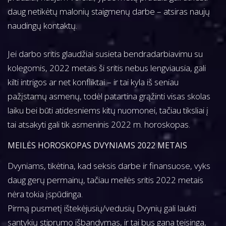
daug netikėtų malonių staigmenų darbe – atsiras naujų
naudingų kontaktų.
Jei darbo sritis glaudžiai susieta bendradarbiavimu su
kolegomis, 2022 metais ši sritis nebus lengviausia, gali
kilti intrigos ar net konfliktai – ir tai kyla iš seniau
pažįstamų asmenų, todėl patartina grąžinti visas skolas
laiku bei būti atidesniems kitų nuomonei, tačiau tiksliai į
tai atsakyti gali tik asmeninis 2022 m. horoskopas.
MEILĖS HOROSKOPAS DVYNIAMS 2022 METAIS
Dvyniams, tikėtina, kad seksis darbe ir finansuose, vyks
daug gerų permainų, tačiau meilės sritis 2022 metais
nėra tokia įspūdinga.
Pirmą pusmetį ištekėjusių/vedusių Dvynių gali laukti
santykių stiprumo išbandymas, ir tai bus gana teisinga,