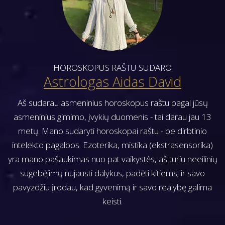
A
u
h
s
V
o
p
r
I
o
o
G
s
s
HOROSKOPUS RAŠTU SUDARO
A
t
k
Astrologas Aidas David
T
:
o
Aš sudarau asmeninius horoskopus raštu pagal jūsų
I
p
asmeninius gimimo, įvykių duomenis - tai darau jau 13
a
O
metų. Mano sudaryti horoskopai raštu - be dirbtinio
s
N
intelekto pagalbos. Ezoterika, mistika (ekstrasensorika)
V
yra mano pašaukimas nuo pat vaikystės, aš turiu neeilinių
Ė
sugebėjimų nujausti dalykus, padėti kitiems; ir savo
Ž
pavyzdžiu įrodau, kad gyvenimą ir savo realybę galima
I
keisti.
A
M