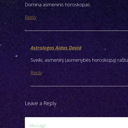
Domina asmeninis horoskopas
A
M
Reply
S
:
k
a
Astrologas Aidas David
r
Sveiki, asmeninį (asmenybės horoskopą) raštu 
j
e
Reply
r
a
i
r
Leave a Reply
m
e
i