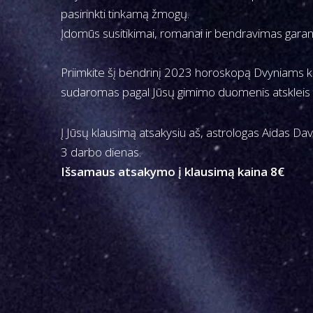
t
t
pasirinkti tinkamą žmogų.
i
Įdomūs susitikimai, romanai ir bendravimas garant
o
n
Priimkite šį bendrinį 2023 horoskopą Dvyniams ka
sudaromas pagal Jūsų gimimo duomenis atskleis ti
Į Jūsų klausimą atsakysiu aš, astrologas Aidas Dav
3 darbo dienas.
Išsamaus atsakymo į klausimą kaina 8€
P
P
2
r
0
O
e
2
S
v
3
T
i
m
N
o
e