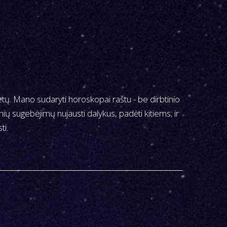
ų. Mano sudaryti horoskopai raštu - be dirbtinio
ių sugebėjimų nujausti dalykus, padėti kitiems; ir
ti.