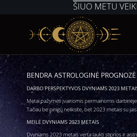
ŠIUO METU VEIK
S
S
k
k
i
i
p
p
t
t
BENDRA ASTROLOGINĖ PROGNOZĖ
o
o
DARBO PERSPEKTYVOS DVYNIAMS 2023 METAI
n
c
a
o
Metai pažymėti įvairiomis permainomis darbinėje sr
v
n
Tačiau be pinigų neliksite, bet 2023 metais su jais 
i
t
MEILĖ DVYNIAMS 2023 METAIS
g
e
a
n
Dvyniams 2023 metais verta laukti stiprios ir aist