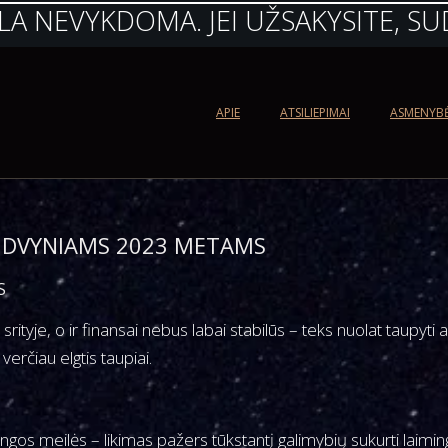
LA NEVYKDOMA. JEI UŽSAKYSITE, SU
APIE
ATSILIEPIMAI
ASMENYB
 DVYNIAMS 2023 METAMS
S
ityje, o ir finansai nebus labai stabilūs – teks nuolat taupyti
verčiau elgtis taupiai.
ringos meilės – likimas pažers tūkstantį galimybių sukurti laim