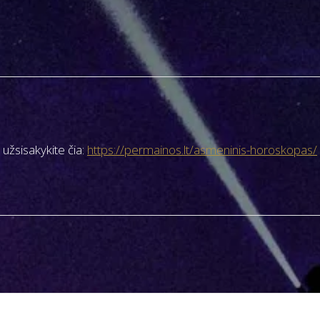
užsisakykite čia:
https://permainos.lt/asmeninis-horoskopas/