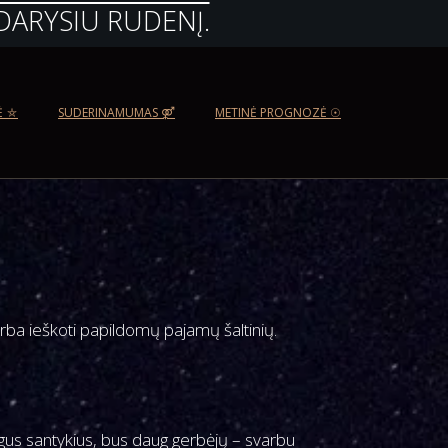
DARYSIU RUDENĮ.
Ė ⛤
SUDERINAMUMAS ⚤
METINĖ PROGNOZĖ ☉
 arba ieškoti papildomų pajamų šaltinių.
ingus santykius, bus daug gerbėjų – svarbu