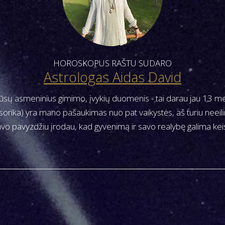
HOROSKOPUS RAŠTU SUDARO
Astrologas Aidas David
sų asmeninius gimimo, įvykių duomenis - tai darau jau 13 met
sorika) yra mano pašaukimas nuo pat vaikystės, aš turiu neeilin
vo pavyzdžiu įrodau, kad gyvenimą ir savo realybę galima keis