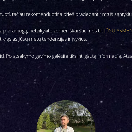
uoti, tačiau rekomenduotina prieš pradedant rimtus santykius 
ip pramogą, netaikykite asmeniškai sau, nes tik
JŪSŲ ASME
krąsias Jūsų metų tendencijas ir įvykius.
id. Po atsakymo gavimo galėsite tikslinti gautą informaciją. At